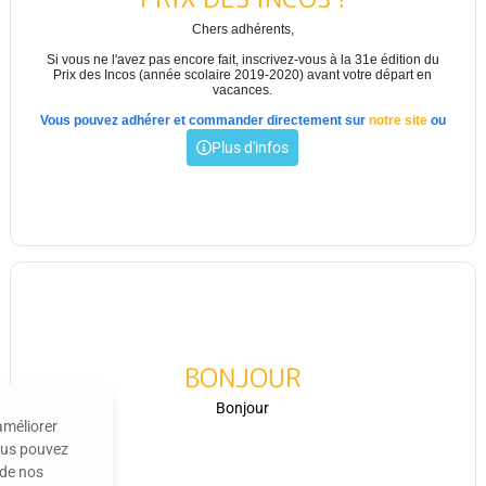
Chers adhérents,
Si vous ne l'avez pas encore fait, inscrivez-vous à la 31e édition du
Prix des Incos (année scolaire 2019-2020) avant votre départ en
vacances.
V
ous pouvez adhérer et commander directement sur
notre site
ou
en nous retournant
le bon de commande
par courrier, mail ou fax.
Plus d'infos
À la rentrée, vous pourrez toujours vous inscrire mais votre commande
se fera en fonction des stocks disponibles et sera livrée à partir
d'octobre.
BONJOUR
Bonjour
améliorer
Vous pouvez
 de nos